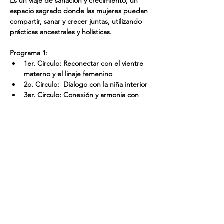
Es un viaje de sanación y crecimiento, un 
espacio sagrado donde las mujeres puedan 
compartir, sanar y crecer juntas, utilizando 
prácticas ancestrales y holísticas.
Programa 1:
1er. Circulo: Reconectar con el vientre 
materno y el linaje femenino
2o. Circulo:  Dialogo con la niña interior
3er. Circulo: Conexión y armonia con 
los ciclos lunares (periodo menstrual)
Show More
Share this event